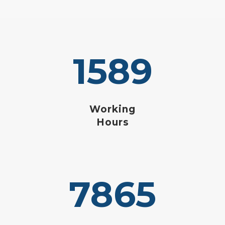
1589
Working
Hours
7865